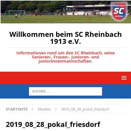
Willkommen beim SC Rheinbach
1913 e.V.
Informationen rund um den SC Rheinbach, seine
Senioren-, Frauen-, Junioren- und
Juniorinnenmannschaften.
STARTSEITE
Medien
2019_08_28_pokal_friesdorf
2019_08_28_pokal_friesdorf