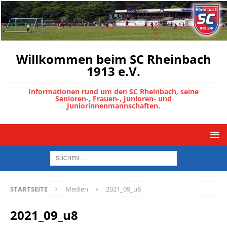
Willkommen beim SC Rheinbach
1913 e.V.
Informationen rund um den SC Rheinbach, seine
Senioren-, Frauen-, Junioren- und
Juniorinnenmannschaften.
STARTSEITE
Medien
2021_09_u8
2021_09_u8