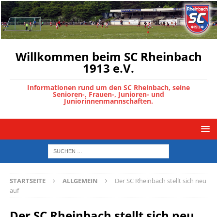
Willkommen beim SC Rheinbach
1913 e.V.
Informationen rund um den SC Rheinbach, seine
Senioren-, Frauen-, Junioren- und
Juniorinnenmannschaften.
STARTSEITE
ALLGEMEIN
Der SC Rheinbach stellt sich neu
auf
Der SC Rheinbach stellt sich neu