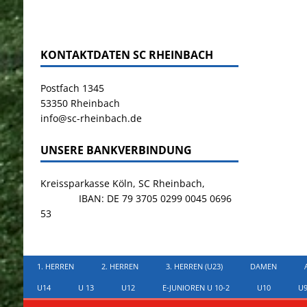
KONTAKTDATEN SC RHEINBACH
Postfach 1345
53350 Rheinbach
info@sc-rheinbach.de
UNSERE BANKVERBINDUNG
Kreissparkasse Köln, SC Rheinbach,
IBAN: DE 79 3705 0299 0045 0696
53
1. HERREN
2. HERREN
3. HERREN (U23)
DAMEN
U14
U 13
U12
E-JUNIOREN U 10-2
U10
U