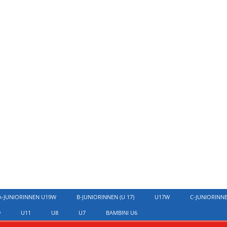
A-JUNIORINNEN U19W
B-JUNIORINNEN (U 17)
U17W
C-JUNIORINN
9
U11
U8
U7
BAMBINI U6