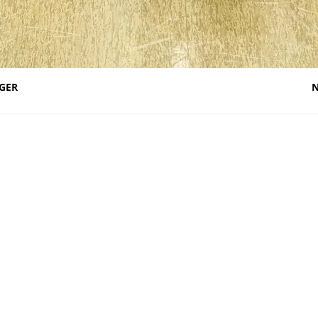
GER
N