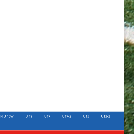
EN U 15W
U 19
U17
U17-2
U15
U13-2