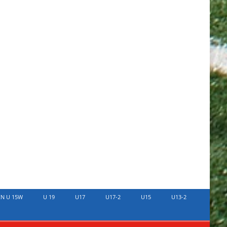
EN U 15W
U 19
U17
U17-2
U15
U13-2