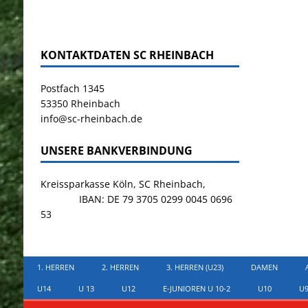
KONTAKTDATEN SC RHEINBACH
Postfach 1345
53350 Rheinbach
info@sc-rheinbach.de
UNSERE BANKVERBINDUNG
Kreissparkasse Köln, SC Rheinbach,
IBAN: DE 79 3705 0299 0045 0696
53
1. HERREN
2. HERREN
3. HERREN (U23)
DAMEN
U14
U 13
U12
E-JUNIOREN U 10-2
U10
U