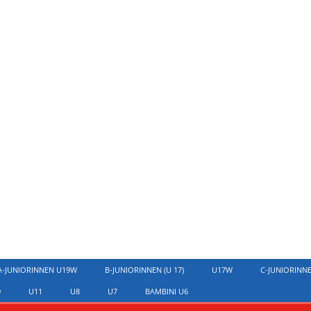
A-JUNIORINNEN U19W
B-JUNIORINNEN (U 17)
U17W
C-JUNIORINN
9
U11
U8
U7
BAMBINI U6