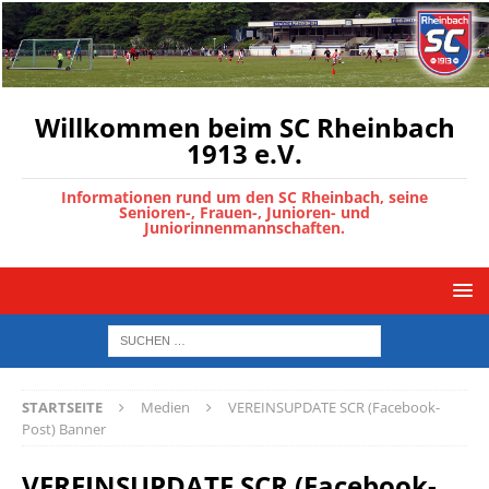
Willkommen beim SC Rheinbach
1913 e.V.
Informationen rund um den SC Rheinbach, seine
Senioren-, Frauen-, Junioren- und
Juniorinnenmannschaften.
STARTSEITE
Medien
VEREINSUPDATE SCR (Facebook-
Post) Banner
VEREINSUPDATE SCR (Facebook-