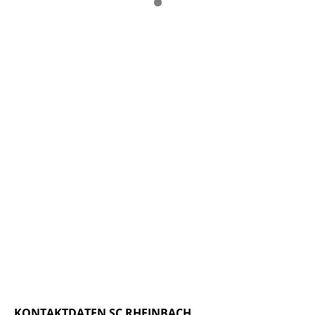
0
1
2
3
4
5
6
7
8
KONTAKTDATEN SC RHEINBACH