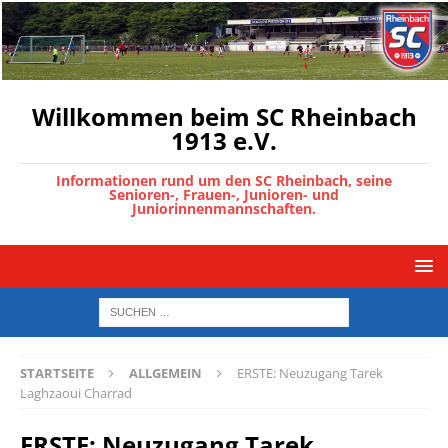
Willkommen beim SC Rheinbach
1913 e.V.
Informationen rund um den SC Rheinbach, seine
Senioren-, Frauen-, Junioren- und
Juniorinnenmannschaften.
STARTSEITE
ALLGEMEIN
ERSTE: Neuzugang Tarek
Laghzaoui Charrad
ERSTE: Neuzugang Tarek