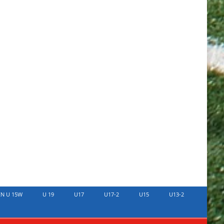
EN U 15W
U 19
U17
U17-2
U15
U13-2