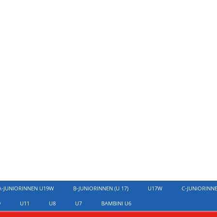
A-JUNIORINNEN U19W
B-JUNIORINNEN (U 17)
U17W
C-JUNIORINN
9
U11
U8
U7
BAMBINI U6