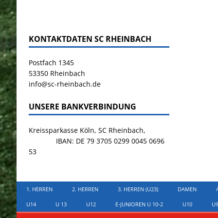
KONTAKTDATEN SC RHEINBACH
Postfach 1345
53350 Rheinbach
info@sc-rheinbach.de
UNSERE BANKVERBINDUNG
Kreissparkasse Köln, SC Rheinbach,
IBAN: DE 79 3705 0299 0045 0696
53
1. HERREN
2. HERREN
3. HERREN (U23)
DAMEN
U14
U 13
U12
E-JUNIOREN U 10-2
U10
U