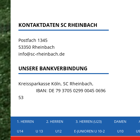
KONTAKTDATEN SC RHEINBACH
Postfach 1345
53350 Rheinbach
info@sc-rheinbach.de
UNSERE BANKVERBINDUNG
Kreissparkasse Köln, SC Rheinbach,
IBAN: DE 79 3705 0299 0045 0696
53
1. HERREN
2. HERREN
3. HERREN (U23)
DAMEN
U14
U 13
U12
E-JUNIOREN U 10-2
U10
U