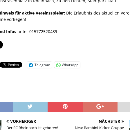
strasenplatz in Rheinbach, Zu den Fichten, Stadtpark statt.
inweis für aktive Vereinsspieler:
Die Erlaubnis des aktuellen Ver
me vorliegen!
nd Infos
unter 015772520489
Telegram
WhatsApp
VORHERIGER
NÄCHSTER
Der SC Rheinbach ist geboren!
Neu: Bambini-Kicker-Gruppe