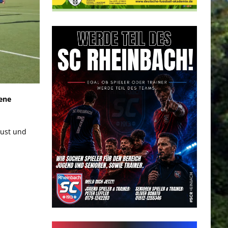
fene
Lust und