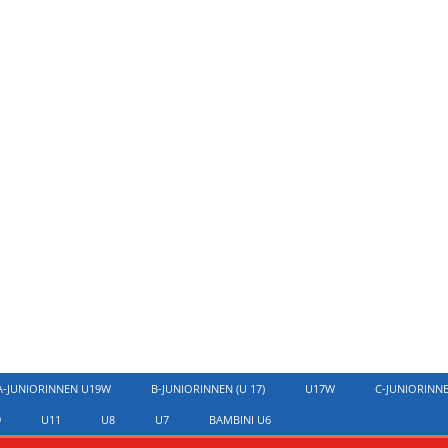
A-JUNIORINNEN U19W
B-JUNIORINNEN (U 17)
U17W
C-JUNIORINN
9
U11
U8
U7
BAMBINI U6