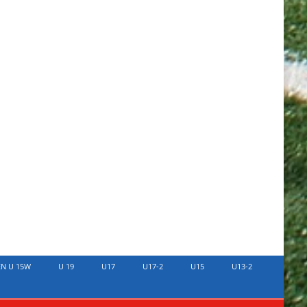
EN U 15W
U 19
U17
U17-2
U15
U13-2