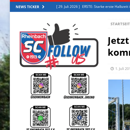
[ 27. Juli 2026 ]
ERSTE: Starke erste Halbzeit
NEWS TICKER
[ 2. August 2026 ]
ERSTE: Erfolgreiches Trai
STARTSEIT
[ 31. Juli 2026 ]
ERSTE: Trainingslager 2026
[ 30. Juli 2026 ]
ERSTE: Aus der Zweiten in die
Jetz
[ 29. Juli 2026 ]
ERSTE: Starke erste Halbzeit
kom
1. Juli 2