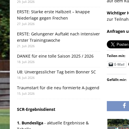
auf dem Kun
29. Juli 2026
ERSTE: Starke erste Halbzeit – knappe
Wichtiger H
Niederlage gegen Frechen
zur Teilnah
27. Juli 2026
Anfragen u
ERSTE: Gelungener Auftakt nach intensiver
erster Trainingswoche
21. Juli 2026
Teilen mit:
DANKE für eine tolle Saison 2025 / 2026
18. Juli 2026
E-Mail
U8: Unvergesslicher Tag beim Bonner SC
18. Juli 2026
Gefällt mir:
Traumstart für die neu formierte A-Jugend
15. Juli 2026
SCR-Ergebnisdienst
1. Bundesliga
- aktuelle Ergebnisse &