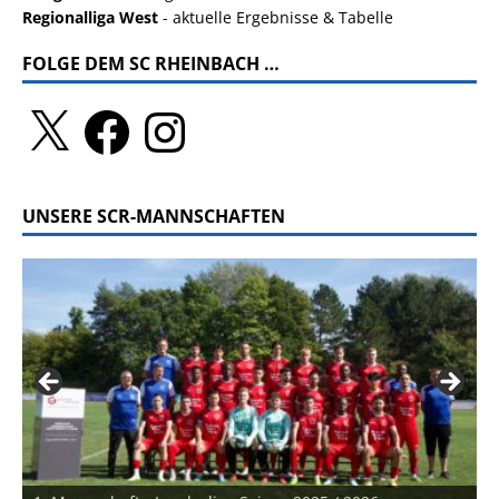
Regionalliga West
- aktuelle Ergebnisse & Tabelle
FOLGE DEM SC RHEINBACH …
UNSERE SCR-MANNSCHAFTEN
2. Mannschaft Kreisliga A Saison 2023 / 2024 - neues Foto
U7 Bambinis Jahrgang 2019 und jünger Saison 2025 /