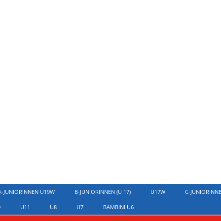
A-JUNIORINNEN U19W
B-JUNIORINNEN (U 17)
U17W
C-JUNIORINN
9
U11
U8
U7
BAMBINI U6