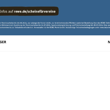
GER
N