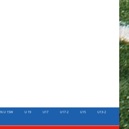
EN U 15W
U 19
U17
U17-2
U15
U13-2