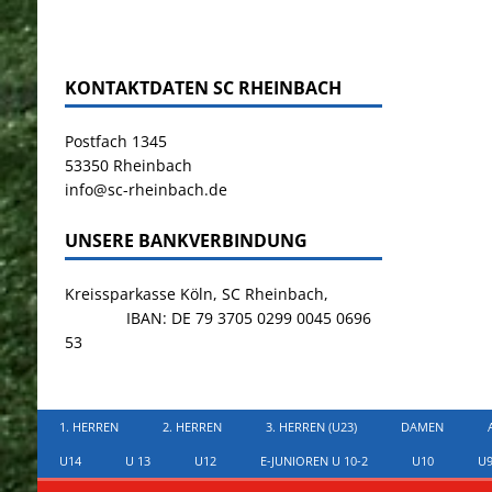
KONTAKTDATEN SC RHEINBACH
Postfach 1345
53350 Rheinbach
info@sc-rheinbach.de
UNSERE BANKVERBINDUNG
Kreissparkasse Köln, SC Rheinbach,
IBAN: DE 79 3705 0299 0045 0696
53
1. HERREN
2. HERREN
3. HERREN (U23)
DAMEN
U14
U 13
U12
E-JUNIOREN U 10-2
U10
U