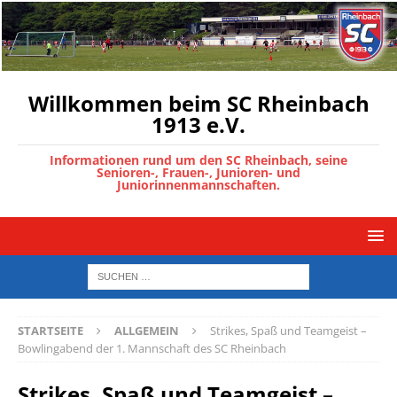
Willkommen beim SC Rheinbach
1913 e.V.
Informationen rund um den SC Rheinbach, seine
Senioren-, Frauen-, Junioren- und
Juniorinnenmannschaften.
STARTSEITE
ALLGEMEIN
Strikes, Spaß und Teamgeist –
Bowlingabend der 1. Mannschaft des SC Rheinbach
Strikes, Spaß und Teamgeist –