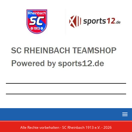
Alle Rechte vorbehalten - SC Rheinbach 1913 e.V. - 2026