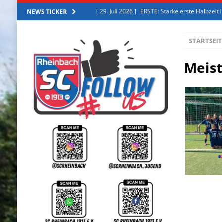
[ 27. Juli 2026 ]
ERSTE: Starke erste Halbzeit
NEWS TICKER
[ 2. August 2026 ]
ERSTE: Erfolgreiches Trai
STARTSEIT
[ 31. Juli 2026 ]
ERSTE: Trainingslager 2026
[ 30. Juli 2026 ]
ERSTE: Aus der Zweiten in die
Meist
[ 29. Juli 2026 ]
ERSTE: Starke erste Halbzeit