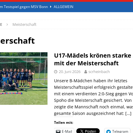
 – knappe Niederlage gegen Frechen
ALLGEMEIN
ningslager im Sportcampus Saar
ALLGEMEIN
E
Meisterschaft
ALLGEMEIN
 Erste!
ALLGEMEIN
erschaft
 im Testspiel gegen MSV Bonn
ALLGEMEIN
U17-Mädels krönen starke 
mit der Meisterschaft
20. Juni 2026
scrheinbach
Unsere B-Mädchen haben ihr letztes
Meisterschaftsspiel erfolgreich gestalte
mit einem verdienten 2:0-Sieg gegen V
Spoho die Meisterschaft gesichert. Von
zeigte die Mannschaft noch einmal, was
gesamte Saison ausgezeichnet hat:
[…]
Teilen mit:
E-Mail
Telegram