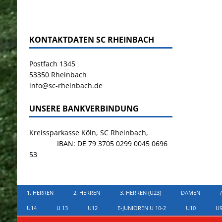
KONTAKTDATEN SC RHEINBACH
Postfach 1345
53350 Rheinbach
info@sc-rheinbach.de
UNSERE BANKVERBINDUNG
Kreissparkasse Köln, SC Rheinbach,
IBAN: DE 79 3705 0299 0045 0696
53
1. HERREN
2. HERREN
3. HERREN (U23)
DAMEN
U14
U 13
U12
E-JUNIOREN U 10-2
U10
U