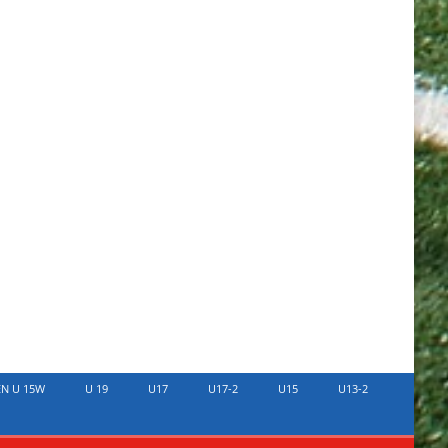
EN U 15W
U 19
U17
U17-2
U15
U13-2