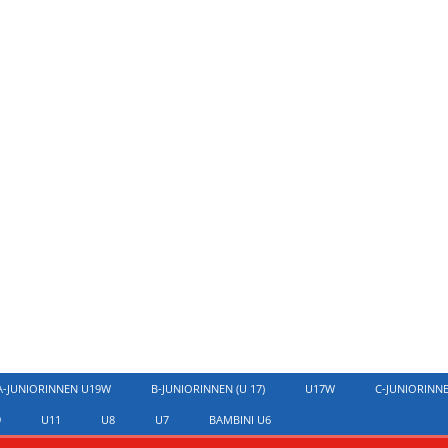
A-JUNIORINNEN U19W
B-JUNIORINNEN (U 17)
U17W
C-JUNIORINN
9
U11
U8
U7
BAMBINI U6