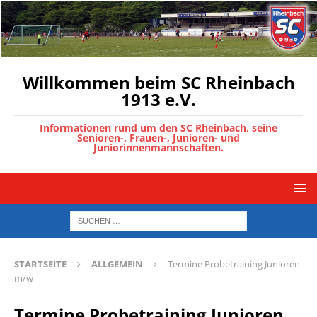
Willkommen beim SC Rheinbach
1913 e.V.
Informationen rund um den SC Rheinbach, seine
Senioren-, Frauen-, Junioren- und
Juniorinnenmannschaften.
STARTSEITE
ALLGEMEIN
Termine Probetraining Junioren
m/w
Termine Probetraining Junioren