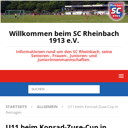
Willkommen beim SC Rheinbach
1913 e.V.
Informationen rund um den SC Rheinbach, seine
Senioren-, Frauen-, Junioren- und
Juniorinnenmannschaften.
STARTSEITE
ALLGEMEIN
U11 beim Konrad-Zuse-Cup in
Remagen
U11 beim Konrad-Zuse-Cup in