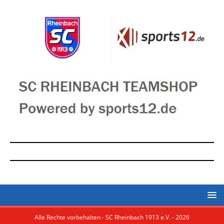
Alle Rechte vorbehalten - SC Rheinbach 1913 e.V. - 2026