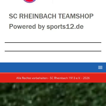
Alle Rechte vorbehalten - SC Rheinbach 1913 e.V. - 2026