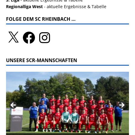
Regionalliga West
- aktuelle Ergebnisse & Tabelle
FOLGE DEM SC RHEINBACH …
UNSERE SCR-MANNSCHAFTEN
2. Mannschaft Kreisliga A Saison 2023 / 2024 - neues Foto
U7 Bambinis Jahrgang 2019 und jünger Saison 2025 /