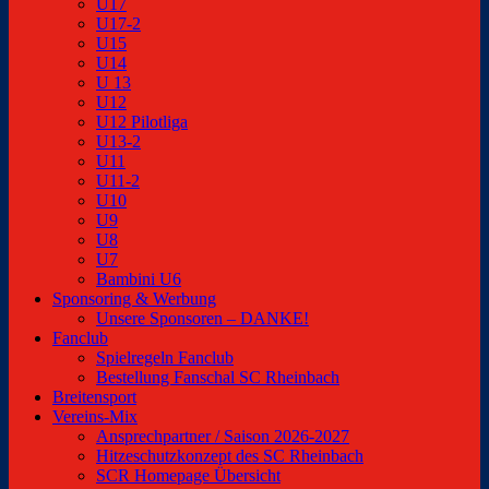
U17
U17-2
U15
U14
U 13
U12
U12 Pilotliga
U13-2
U11
U11-2
U10
U9
U8
U7
Bambini U6
Sponsoring & Werbung
Unsere Sponsoren – DANKE!
Fanclub
Spielregeln Fanclub
Bestellung Fanschal SC Rheinbach
Breitensport
Vereins-Mix
Ansprechpartner / Saison 2026-2027
Hitzeschutzkonzept des SC Rheinbach
SCR Homepage Übersicht