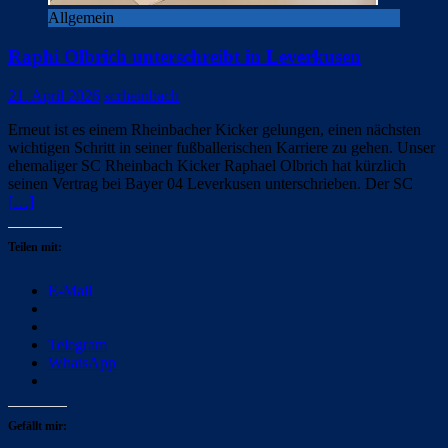
Allgemein
Raphi Olbrich unterschreibt in Leverkusen
21. April 2026
scrheinbach
Erneut ist es einem Rheinbacher Kicker gelungen, einen nächsten
wichtigen Schritt in seiner fußballerischen Karriere zu gehen. Unser
ehemaliger SC Rheinbach Kicker Raphael Olbrich hat kürzlich
seinen Vertrag bei Bayer 04 Leverkusen unterschrieben. Der SC
[…]
Teilen mit:
E-Mail
Telegram
WhatsApp
Gefällt mir: