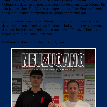
Jwan überzeugt vor allem durch seine Ideenreichheit im
Offensivspiel, einen starken Abschluss sowie einen guten Körper für
sein junges Alter. Die Voraussetzungen, um sich im Seniorenbereich
auf seiner Position durchzusetzen, bringt er definitiv mit.
„Leider wurde seine Entwicklung in dieser Saison immer wieder
durch Verletzungen gebremst. Dennoch sind wir überzeugt davon,
dass wir ihn wieder fit bekommen und er sein Potenzial bei uns
zeigen wird.“, so Chris Schroden
Willkommen beim SC Rheinbach II, Jwan!