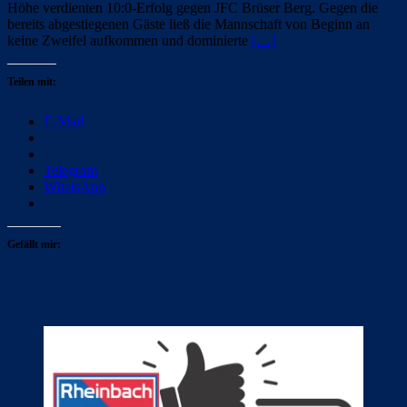
Höhe verdienten 10:0-Erfolg gegen JFC Brüser Berg. Gegen die
bereits abgestiegenen Gäste ließ die Mannschaft von Beginn an
keine Zweifel aufkommen und dominierte
[…]
Teilen mit:
E-Mail
Telegram
WhatsApp
Gefällt mir: