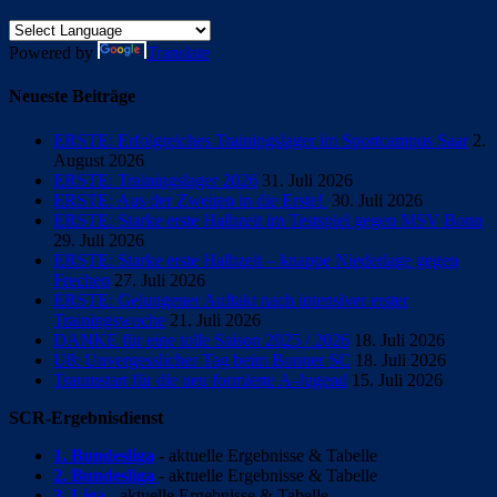
Powered by
Translate
Neueste Beiträge
ERSTE: Erfolgreiches Trainingslager im Sportcampus Saar
2.
August 2026
ERSTE: Trainingslager 2026
31. Juli 2026
ERSTE: Aus der Zweiten in die Erste!
30. Juli 2026
ERSTE: Starke erste Halbzeit im Testspiel gegen MSV Bonn
29. Juli 2026
ERSTE: Starke erste Halbzeit – knappe Niederlage gegen
Frechen
27. Juli 2026
ERSTE: Gelungener Auftakt nach intensiver erster
Trainingswoche
21. Juli 2026
DANKE für eine tolle Saison 2025 / 2026
18. Juli 2026
U8: Unvergesslicher Tag beim Bonner SC
18. Juli 2026
Traumstart für die neu formierte A-Jugend
15. Juli 2026
SCR-Ergebnisdienst
1. Bundesliga
- aktuelle Ergebnisse & Tabelle
2. Bundesliga
- aktuelle Ergebnisse & Tabelle
3. Liga
- aktuelle Ergebnisse & Tabelle