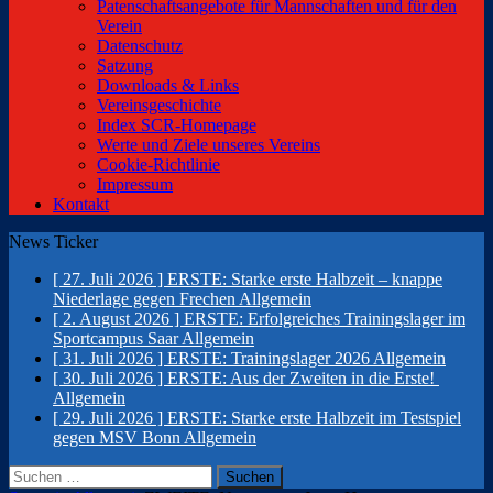
Patenschaftsangebote für Mannschaften und für den
Verein
Datenschutz
Satzung
Downloads & Links
Vereinsgeschichte
Index SCR-Homepage
Werte und Ziele unseres Vereins
Cookie-Richtlinie
Impressum
Kontakt
News Ticker
[ 27. Juli 2026 ]
ERSTE: Starke erste Halbzeit – knappe
Niederlage gegen Frechen
Allgemein
[ 2. August 2026 ]
ERSTE: Erfolgreiches Trainingslager im
Sportcampus Saar
Allgemein
[ 31. Juli 2026 ]
ERSTE: Trainingslager 2026
Allgemein
[ 30. Juli 2026 ]
ERSTE: Aus der Zweiten in die Erste!
Allgemein
[ 29. Juli 2026 ]
ERSTE: Starke erste Halbzeit im Testspiel
gegen MSV Bonn
Allgemein
Suchen