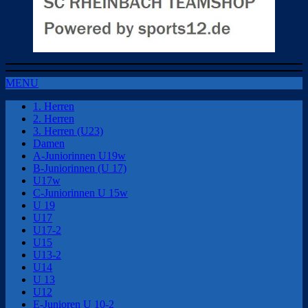
MENU
1. Herren
2. Herren
3. Herren (U23)
Damen
A-Juniorinnen U19w
B-Juniorinnen (U 17)
U17w
C-Juniorinnen U 15w
U 19
U17
U17-2
U15
U13-2
U14
U 13
U12
E-Junioren U 10-2