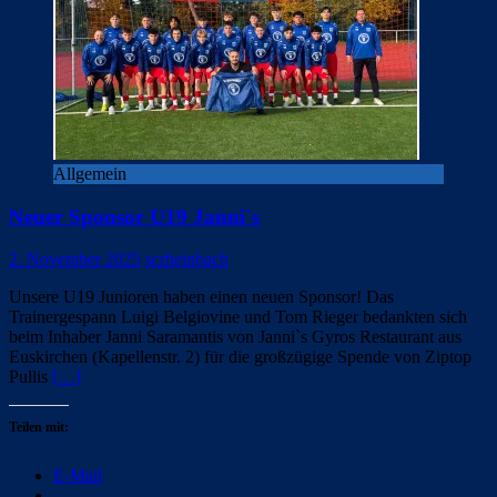
Allgemein
Neuer Sponsor U19 Janni`s
2. November 2025
scrheinbach
Unsere U19 Junioren haben einen neuen Sponsor! Das
Trainergespann Luigi Belgiovine und Tom Rieger bedankten sich
beim Inhaber Janni Saramantis von Janni`s Gyros Restaurant aus
Euskirchen (Kapellenstr. 2) für die großzügige Spende von Ziptop
Pullis
[…]
Teilen mit:
E-Mail