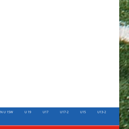
EN U 15W
U 19
U17
U17-2
U15
U13-2