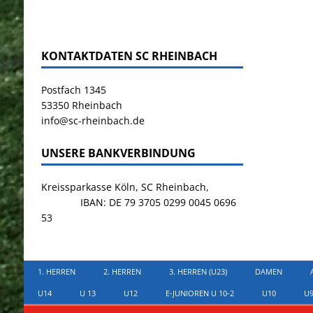
KONTAKTDATEN SC RHEINBACH
Postfach 1345
53350 Rheinbach
info@sc-rheinbach.de
UNSERE BANKVERBINDUNG
Kreissparkasse Köln, SC Rheinbach,
IBAN: DE 79 3705 0299 0045 0696
53
1. HERREN
2. HERREN
3. HERREN (U23)
DAMEN
U14
U 13
U12
E-JUNIOREN U 10-2
U10
U