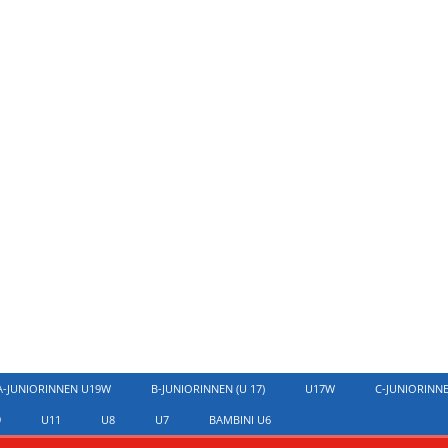
A-JUNIORINNEN U19W
B-JUNIORINNEN (U 17)
U17W
C-JUNIORINN
9
U11
U8
U7
BAMBINI U6