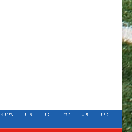
EN U 15W
U 19
U17
U17-2
U15
U13-2