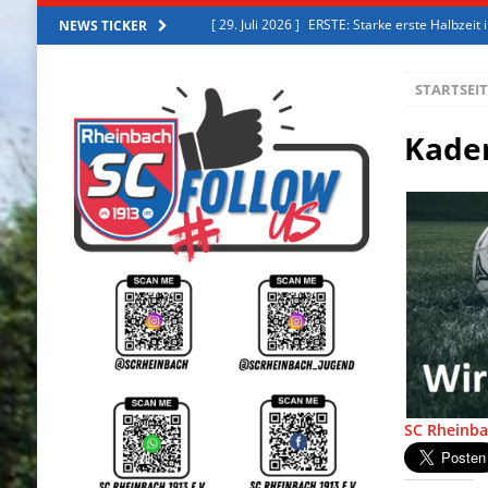
[ 27. Juli 2026 ]
ERSTE: Starke erste Halbzeit
NEWS TICKER
[ 2. August 2026 ]
ERSTE: Erfolgreiches Trai
STARTSEIT
[ 31. Juli 2026 ]
ERSTE: Trainingslager 2026
[ 30. Juli 2026 ]
ERSTE: Aus der Zweiten in die
Kade
[ 29. Juli 2026 ]
ERSTE: Starke erste Halbzeit
SC Rheinba