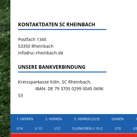
KONTAKTDATEN SC RHEINBACH
Postfach 1345
53350 Rheinbach
info@sc-rheinbach.de
UNSERE BANKVERBINDUNG
Kreissparkasse Köln, SC Rheinbach,
IBAN: DE 79 3705 0299 0045 0696
53
1. HERREN
2. HERREN
3. HERREN (U23)
DAMEN
U14
U 13
U12
E-JUNIOREN U 10-2
U10
U