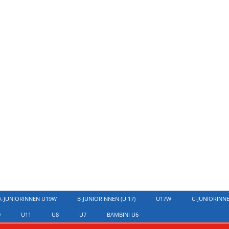
A-JUNIORINNEN U19W
B-JUNIORINNEN (U 17)
U17W
C-JUNIORINN
9
U11
U8
U7
BAMBINI U6