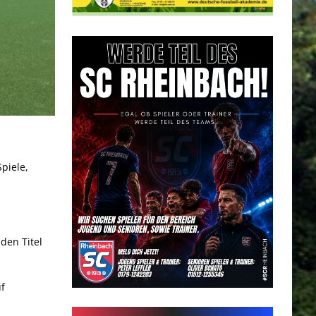
piele,
den Titel
uf