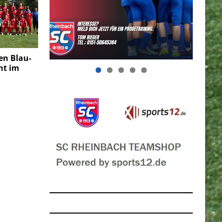
en Blau-
ht im