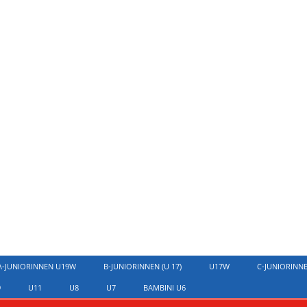
A-JUNIORINNEN U19W
B-JUNIORINNEN (U 17)
U17W
C-JUNIORINN
9
U11
U8
U7
BAMBINI U6