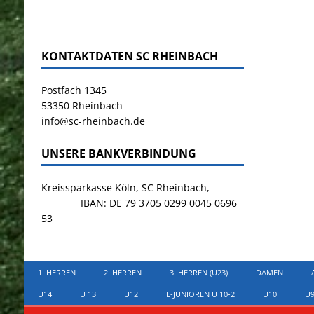
KONTAKTDATEN SC RHEINBACH
Postfach 1345
53350 Rheinbach
info@sc-rheinbach.de
UNSERE BANKVERBINDUNG
Kreissparkasse Köln, SC Rheinbach,
IBAN: DE 79 3705 0299 0045 0696
53
1. HERREN
2. HERREN
3. HERREN (U23)
DAMEN
U14
U 13
U12
E-JUNIOREN U 10-2
U10
U