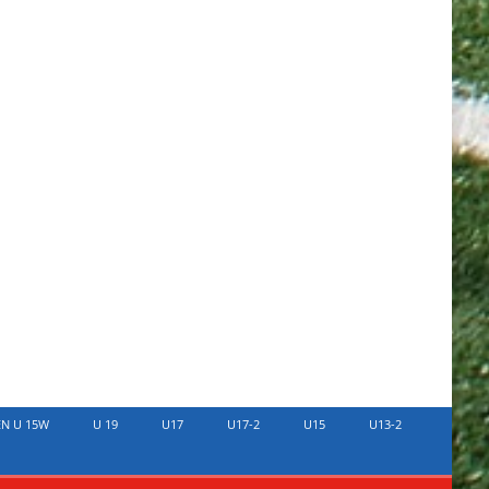
EN U 15W
U 19
U17
U17-2
U15
U13-2