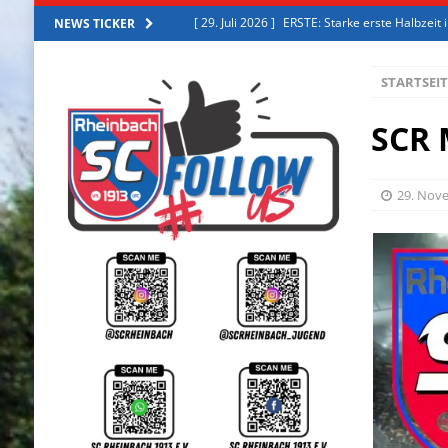
[ 27. Juli 2026 ]
ERSTE: Starke erste Halbzeit
NEWS TICKER
[ 2. August 2026 ]
ERSTE: Erfolgreiches Trai
STARTSEIT
[ 31. Juli 2026 ]
ERSTE: Trainingslager 2026
[ 30. Juli 2026 ]
ERSTE: Aus der Zweiten in die
SCR 
[ 29. Juli 2026 ]
ERSTE: Starke erste Halbzeit
29. Nov