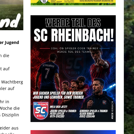
rer Jugend
n die
t auf
n Wachtberg
hler auf
hr in
Woche die
 Disziplin
eider aus