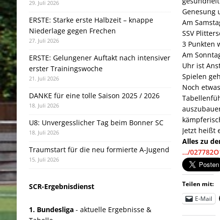
gesundheit
29. Juli 2026
Genesung u
ERSTE: Starke erste Halbzeit – knappe
Am Samstag 
Niederlage gegen Frechen
SSV Plitte
27. Juli 2026
3 Punkten 
Am Sonntag
ERSTE: Gelungener Auftakt nach intensiver
Uhr ist Ans
erster Trainingswoche
Spielen geh
21. Juli 2026
Noch etwas
DANKE für eine tolle Saison 2025 / 2026
Tabellenfüh
18. Juli 2026
auszubauen.
kämpferisc
U8: Unvergesslicher Tag beim Bonner SC
Jetzt heiß
18. Juli 2026
Alles zu d
Traumstart für die neu formierte A-Jugend
…/027782O
15. Juli 2026
Teilen mit:
SCR-Ergebnisdienst
E-Mail
1. Bundesliga
- aktuelle Ergebnisse &