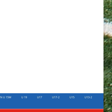
EN U 15W
U 19
U17
U17-2
U15
U13-2