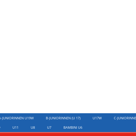
A-JUNIORINNEN U19W
B-JUNIORINNEN (U 17)
U17W
C-JUNIORINN
9
U11
U8
U7
BAMBINI U6