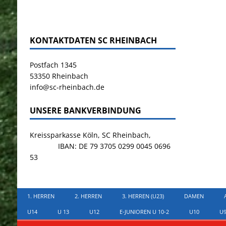
KONTAKTDATEN SC RHEINBACH
Postfach 1345
53350 Rheinbach
info@sc-rheinbach.de
UNSERE BANKVERBINDUNG
Kreissparkasse Köln, SC Rheinbach,
IBAN: DE 79 3705 0299 0045 0696
53
1. HERREN
2. HERREN
3. HERREN (U23)
DAMEN
U14
U 13
U12
E-JUNIOREN U 10-2
U10
U