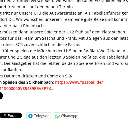
lichen Gründen verschoben. Wir wünschen allen Erkrankten eine s
nd freuen uns auf den neuen Termin.
tritt nur unsere U13 die Auswärtsreise an. Als Tabellenführer ge
rsdorf D2. Wir wünschen unserem Team eine gute Reise und kommt
wieder nach Rheinbach.
 müssen dann unsere Spieler der U12 früh auf dem Platz stehen.
toss für das Team um Sascha und Frank. Mit 3 Siegen aus den letz
t unser SCR zuversichtlich in diese Partie.
 früher spielen die Mädchen der U15 beim SV-Blau-Weiß Hand. Al
rer und 2 Siege aus den letzten 3 Spielen heißt es, die Tabellenf
 Der Gastgeber hat die letzten beiden Spiele verloren und wird si
h auflaufen.
t es Daumen drücken und Come on SCR
en Spielen des SC Rheinbach
:
https://www.fussball.de/
11S000000VS5489B5VSP7K…
Telegram
WhatsApp