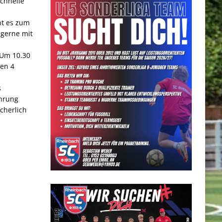
chnelle
ht es zum
 gerne mit
 Um 10.30
ten 4
s
ührung
cherlich