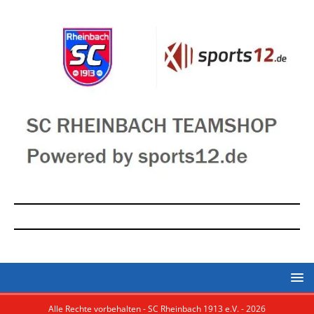
Alle Rechte vorbehalten - SC Rheinbach 1913 e.V. - 2026