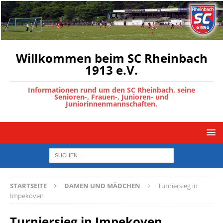
Willkommen beim SC Rheinbach
1913 e.V.
Informationen rund um den SC Rheinbach, seine
Senioren-, Frauen-, Junioren- und
Juniorinnenmannschaften.
STARTSEITE
DAMEN UND MÄDCHEN
Turniersieg in
Impekoven
Turniersieg in Impekoven