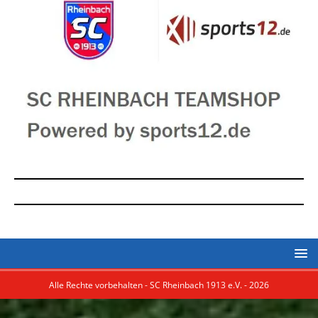
Alle Rechte vorbehalten - SC Rheinbach 1913 e.V. - 2026