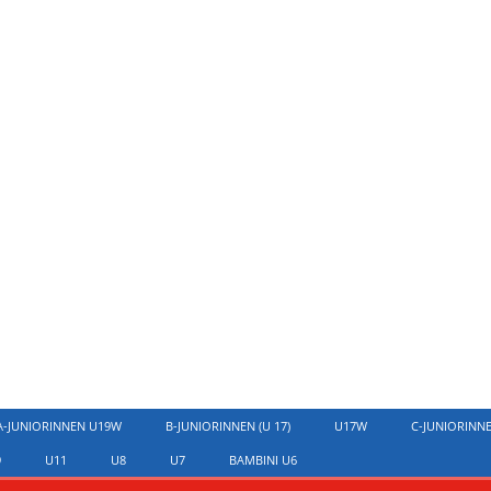
A-JUNIORINNEN U19W
B-JUNIORINNEN (U 17)
U17W
C-JUNIORINN
9
U11
U8
U7
BAMBINI U6