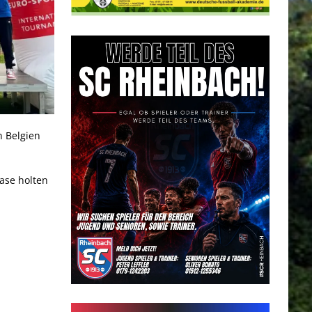
n Belgien
ase holten