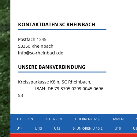
KONTAKTDATEN SC RHEINBACH
Postfach 1345
53350 Rheinbach
info@sc-rheinbach.de
UNSERE BANKVERBINDUNG
Kreissparkasse Köln, SC Rheinbach,
IBAN: DE 79 3705 0299 0045 0696
53
1. HERREN
2. HERREN
3. HERREN (U23)
DAMEN
U14
U 13
U12
E-JUNIOREN U 10-2
U10
U