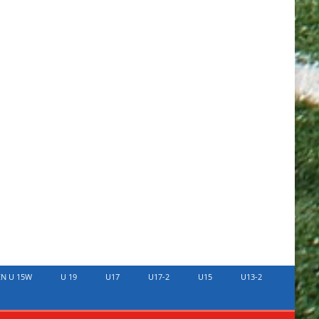
EN U 15W
U 19
U17
U17-2
U15
U13-2