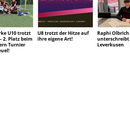
ke U10 trotzt
U8 trotzt der Hitze auf
Raphi Olbrich
– 2. Platz beim
ihre eigene Art!
unterschreibt
ern Turnier
Leverkusen
euel!