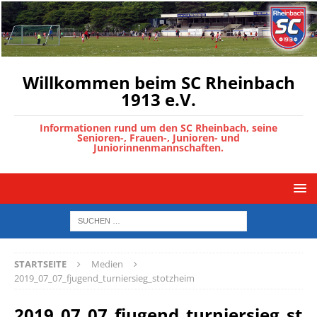
Willkommen beim SC Rheinbach
1913 e.V.
Informationen rund um den SC Rheinbach, seine
Senioren-, Frauen-, Junioren- und
Juniorinnenmannschaften.
STARTSEITE
Medien
2019_07_07_fjugend_turniersieg_stotzheim
2019_07_07_fjugend_turniersieg_st