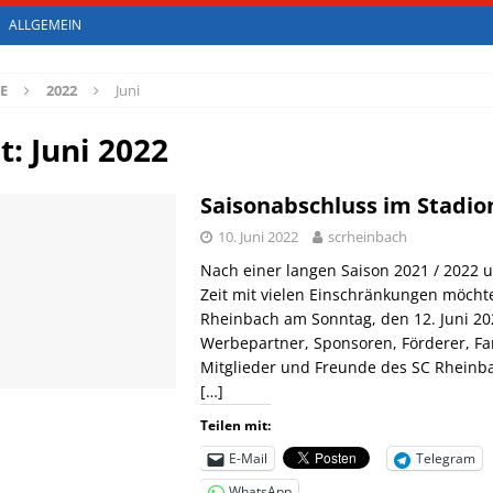
ALLGEMEIN
 Erste!
ALLGEMEIN
E
2022
Juni
 im Testspiel gegen MSV Bonn
ALLGEMEIN
 – knappe Niederlage gegen Frechen
ALLGEMEIN
t:
Juni 2022
ningslager im Sportcampus Saar
ALLGEMEIN
Saisonabschluss im Stadio
10. Juni 2022
scrheinbach
Nach einer langen Saison 2021 / 2022 
Zeit mit vielen Einschränkungen möcht
Rheinbach am Sonntag, den 12. Juni 20
Werbepartner, Sponsoren, Förderer, Fa
Mitglieder und Freunde des SC Rheinba
[…]
Teilen mit:
E-Mail
Telegram
WhatsApp