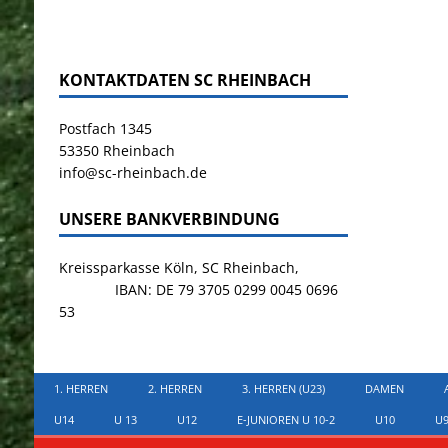
KONTAKTDATEN SC RHEINBACH
Postfach 1345
53350 Rheinbach
info@sc-rheinbach.de
UNSERE BANKVERBINDUNG
Kreissparkasse Köln, SC Rheinbach,
IBAN: DE 79 3705 0299 0045 0696
53
1. HERREN
2. HERREN
3. HERREN (U23)
DAMEN
U14
U 13
U12
E-JUNIOREN U 10-2
U10
U