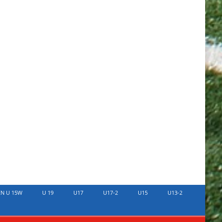
EN U 15W
U 19
U17
U17-2
U15
U13-2