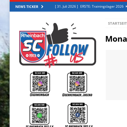
[ 31. Juli 2026 ]
ERSTE: Trainingslager 2026
NEWS TICKER
[ 30. Juli 2026 ]
ERSTE: Aus der Zweiten in die
STARTSEIT
[ 29. Juli 2026 ]
ERSTE: Starke erste Halbzeit
[ 27. Juli 2026 ]
ERSTE: Starke erste Halbzeit
Mona
[ 2. August 2026 ]
ERSTE: Erfolgreiches Trai