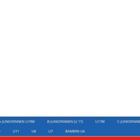
A-JUNIORINNEN U19W
B-JUNIORINNEN (U 17)
U17W
C-JUNIORINN
9
U11
U8
U7
BAMBINI U6