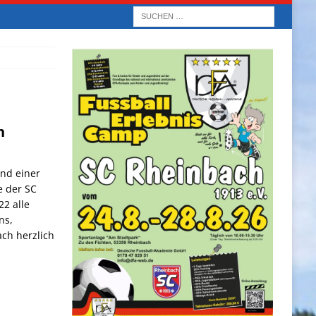
n
und einer
e der SC
22 alle
ns,
ch herzlich