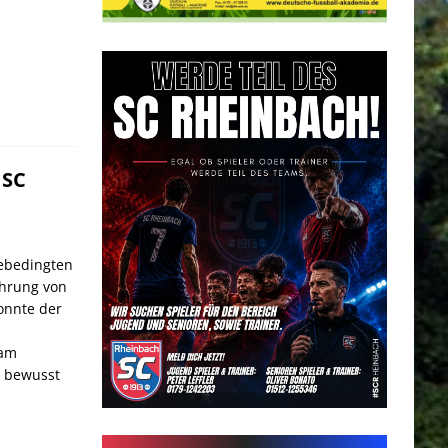
 SC
ebedingten
ührung von
konnte der
 am
n bewusst