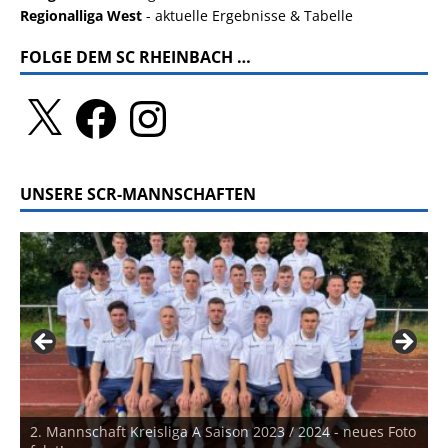
Regionalliga West
- aktuelle Ergebnisse & Tabelle
FOLGE DEM SC RHEINBACH …
UNSERE SCR-MANNSCHAFTEN
2. Mannschaft Kreisliga A Saison 2023 / 2024 - neues Foto
U7 Bambinis Jahrgang 2019 und jünger Saison 2025 /